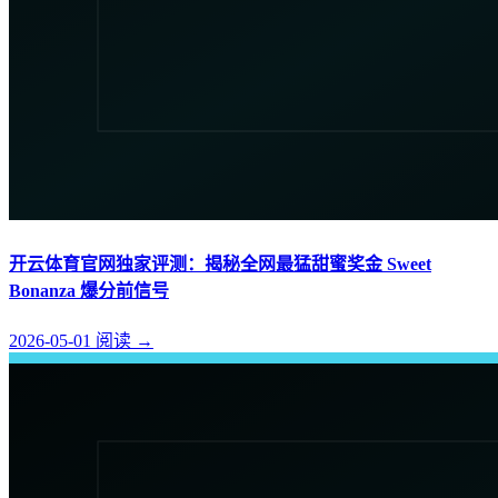
开云体育官网独家评测：揭秘全网最猛甜蜜奖金 Sweet
Bonanza 爆分前信号
2026-05-01
阅读
→