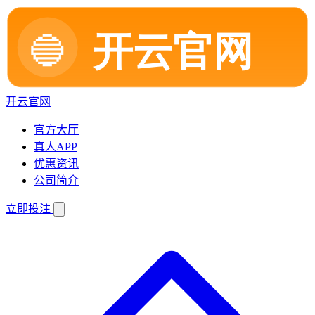
开云官网
官方大厅
真人APP
优惠资讯
公司简介
立即投注