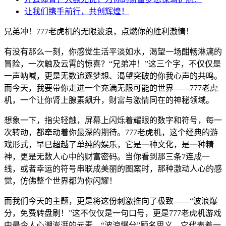
让我们携手前行，共创辉煌！
兄弟冲！777老虎机的无限波浪，点燃你的胜利激情！
有没有那么一刻，你感觉生活平淡如水，渴望一场酣畅淋漓的
冒险，一次触及云霄的惊喜？“兄弟冲！”这三个字，不仅仅是
一声呐喊，更是无数追逐梦想、渴望突破的你我心声的共鸣。
而今天，我要带你走进一个充满无限可能的世界——777老虎
机，一个让你肾上腺素飙升，财富与激情同在的神秘领域。
想象一下，指尖轻触，屏幕上闪烁着耀眼的数字和符号，每一
次转动，都牵动着你最深的期待。777老虎机，这个经典的游
戏形式，早已超越了单纯的娱乐，它是一种文化，是一种精
神，更是无数人心中的财富密码。当你看到那三条7连成一
线，或者幸运的符号串联成美丽的图案时，那种激动人心的感
觉，仿佛整个世界都为你闪耀！
而我们今天的主题，更是将这份刺激推向了极致——“波浪爆
分，免费转盘刷！”这不仅仅是一句口号，更是777老虎机游戏
中最令人心潮澎湃的元素。“波浪爆分”顾名思义，它代表着一