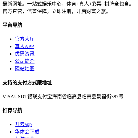
最新网址。一站式娱乐中心，体育+真人+彩票+棋牌全包含。
官方直营，信誉保障，立即注册，开启财富之旅。
平台导航
官方大厅
真人APP
优惠资讯
公司简介
网站地图
支持的支付方式跟地址
VISA
USDT
银联
支付宝
海南省临高县临高县景福街387号
推荐导航
开云app
华体会下载