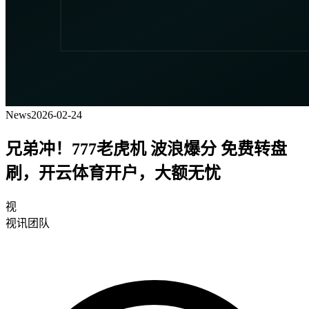
News
2026-02-24
兄弟冲！777老虎机 波浪爆分 免费转盘
刷，开云体育开户，大额无忧
视
视讯团队