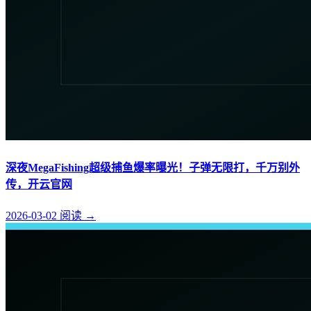
深夜MegaFishing超级捕鱼爆率曝光！子弹无限打，千万别外
传，开云官网
2026-03-02
阅读
→